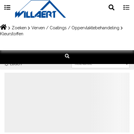
Toggle
Togg
search
navig
Skip
to
Zoeken
Verven / Coatings / Oppervlaktebehandeling
content
Kleurstoffen
Laden