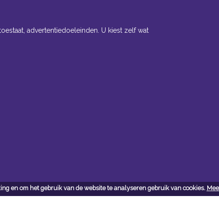
toestaat, advertentiedoeleinden. U kiest zelf wat
ct
j vragen en/of opmerkingen
met ons op:
ert
.willaert-bouw.be
ing en om het gebruik van de website te analyseren gebruik van cookies.
Meer
3251588065
:
ofni
eb.wuob-trealliw@