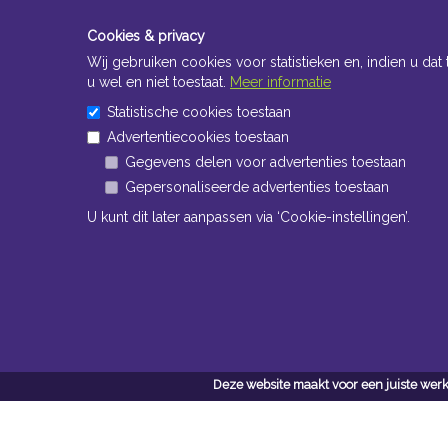
Cookies & privacy
Wij gebruiken cookies voor statistieken en, indien u dat 
u wel en niet toestaat.
Meer informatie
Statistische cookies toestaan
Advertentiecookies toestaan
Gegevens delen voor advertenties toestaan
Gepersonaliseerde advertenties toestaan
U kunt dit later aanpassen via ‘Cookie-instellingen’.
Navigatie
Conta
Neem bi
Algemene voorwaarden
contact
Privacy
Willa
Cookiebeleid
www
Cookie-instellingen
Deze website maakt voor een juiste werk
Tel:
+
Mail