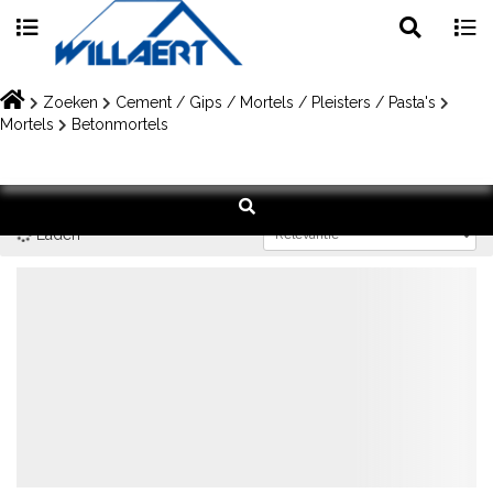
Toggle
Togg
search
navig
Skip
to
Zoeken
Cement / Gips / Mortels / Pleisters / Pasta's
content
Mortels
Betonmortels
Laden