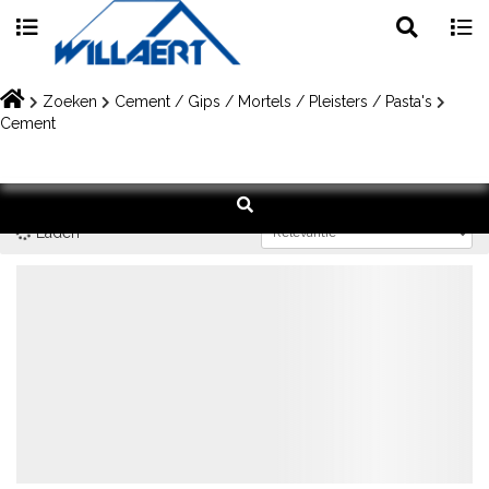
Toggle
Togg
search
navig
Skip
to
Zoeken
Cement / Gips / Mortels / Pleisters / Pasta's
content
Cement
Laden