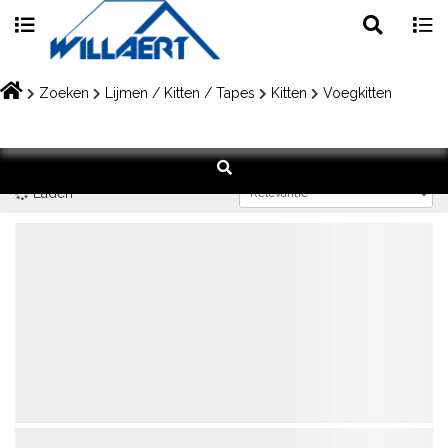
Toggle
Togg
search
navig
Skip
to
Zoeken
Lijmen / Kitten / Tapes
Kitten
Voegkitten
content
Laden