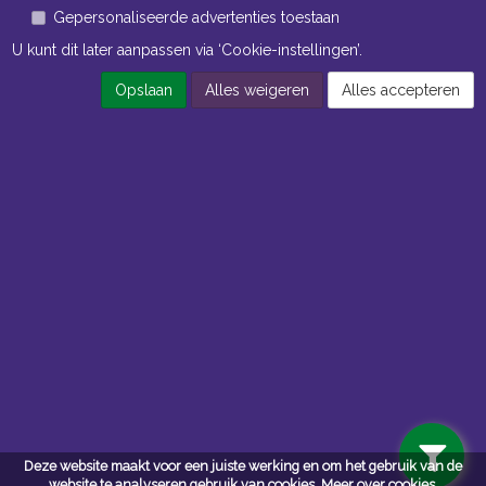
Gepersonaliseerde advertenties toestaan
U kunt dit later aanpassen via ‘Cookie-instellingen’.
Opslaan
Alles weigeren
Alles accepteren
Navigatie
Algemene voorwaarden
Privacy
Deze website maakt voor een juiste werking en om het gebruik van de
website te analyseren gebruik van cookies.
Meer over cookies.