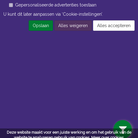
Gepersonaliseerde advertenties toestaan
U kunt dit later aanpassen via ‘Cookie-instellingen’.
Opslaan
Alles weigeren
Alles accepteren
Navigatie
Algemene voorwaarden
Privacy
Deze website maakt voor een juiste werking en om het gebruik van de
website te analyseren gebruik van cookies.
Meer over cookies.