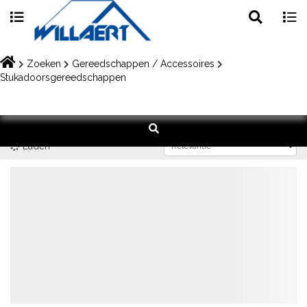
Toggle
Togg
search
navig
Skip
to
Zoeken
Gereedschappen / Accessoires
content
Stukadoorsgereedschappen
Laden