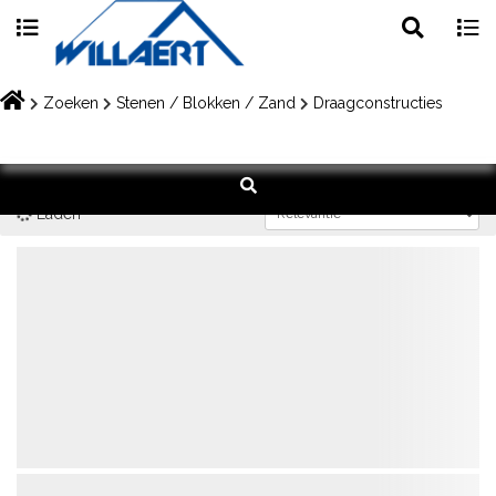
Toggle
Togg
search
navig
Skip
to
Zoeken
Stenen / Blokken / Zand
Draagconstructies
content
Laden